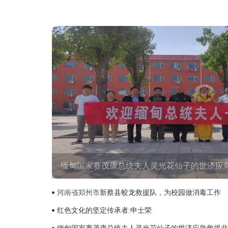
缅甸国家赛茂康总统夫人灵光花仙子的世济应
地挂牌仪式。
河南省郑州市新蔡县蛟龙救援队，为校园做消毒工作
红色文化的坚定传承者:申士荣