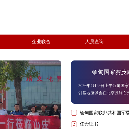
企业联合
人员查询
缅甸国家赛茂
2026年4月29日上午缅
训基地座谈会在北京胜利召开。 天津世济应急救援董事长寇胜礼主持
国仕荣红色文化传播基地董
了本次活动。 他们大爱无疆，无私奉献的精神是大家学习的榜样，尤其在全球一
缅甸国家联邦共和国军
1
体化发展的今天，全球自然
成部分。 2026年4月29日缅甸国家联邦共和国军委统帅赛茂康总统夫人灵光花仙
任命证书
2
子（中文名字仁祝花）…