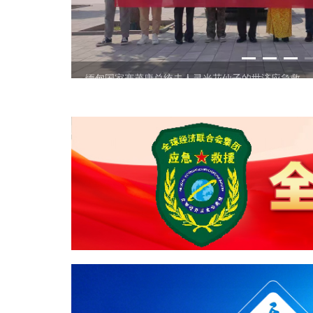
1
2
3
缅甸国家赛茂康总统夫人灵光花仙子的世济应急救
Previous
Next
援北京总部训练基地挂牌仪式。