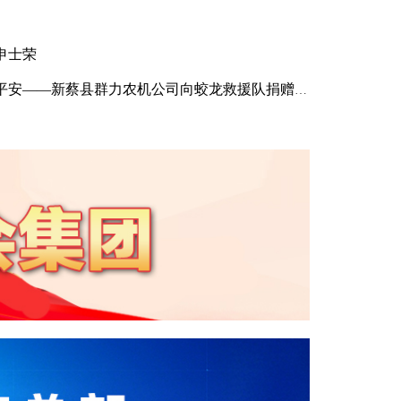
申士荣
安——新蔡县群力农机公司向蛟龙救援队捐赠应急装备
子的世济应急救