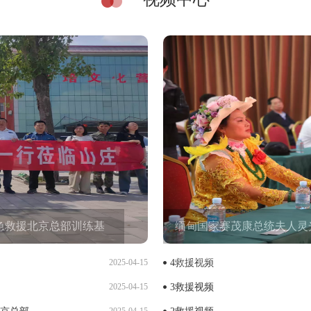
急救援北京总部训练基
缅甸国家赛茂康总统夫人灵
地挂牌仪式。
2025-04-15
4救援视频
2025-04-15
3救援视频