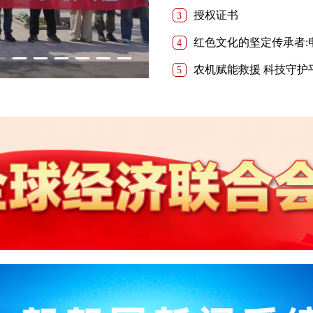
授权证书
3
红色文化的坚定传承者:
4
4
5
6
7
8
9
10
农机赋能救援 科技守护平
5
缅甸国家赛茂康总统夫人灵光花仙
援北京总部训练基地挂牌仪式。