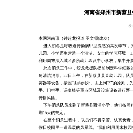
河南省郑州市新蔡县
发布
本网河南讯（钟超龙报道 图文/魏建友）
进入初冬是呼吸道传染病甲型流感的高发季节，为
儿园、小学师生营造一个清洁、安全的学习环境，1
利用周末深入城区多所幼儿园及中小学校，集中开
此次消杀工作中，蛟龙救援队提前制定科学细致的
角清洁消毒。22日上午，在新蔡县县直幼儿园，队
雾器等设备，按照“由内到外、由上到下”的原则，
手、门把手、课桌椅等重点区域及设施设备进行逐
传播风险。
下午消杀队员来到了新蔡县西湖小学，他们按照科
期15天的规定。
在整个消杀过程中，队员们不畏辛苦、认真负责，
假日校园里一道温暖的风景线。“我们利用周末校