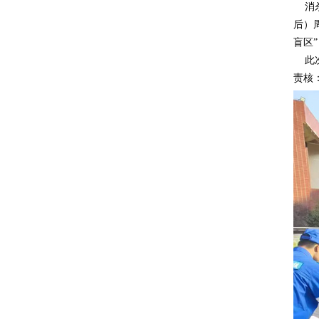
消杀
后）
盲区
此次
责核